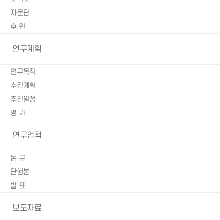
자문단
후 원
연구계획
연구목적
추진계획
추진일정
평 가
연구업적
논 문
단행본
발 표
보도자료