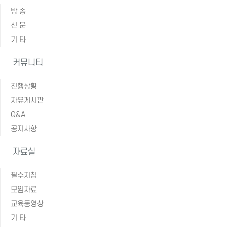
방 송
신 문
기 타
커뮤니티
진행상황
자유게시판
Q&A
공지사항
자료실
필수지침
모임자료
교육동영상
기 타