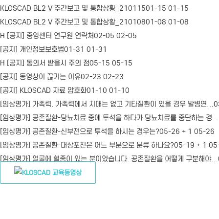
KLOSCAD BL2 V 주간보고 및 통합상황_210115
01-15
01-15
KLOSCAD BL2 V 주간보고 및 통합상황_210108
01-08
01-08
H
[공지] 중앙센터 연구원 연락처
02-05
02-05
[공지] 개인정보보호법
01-31
01-31
H
[공지] 동의서 받을시 주의 점
05-15
05-15
[공지] 동영상이 끊기는 이유
02-23
02-23
[공지] KLOSCAD 자료 암호화
01-10
01-10
[임상평가] 가족력. 가족력에서 치매는 없고 기타질환이 있을 경우 발병연…
0
[임상평가] 공존질환-당뇨치료 중에 투석을 하다가 당뇨치료를 중단하는 경…
[임상평가] 공존질환-신부전으로 투석을 하시는 경우는?
05-26
+
1
05-26
[임상평가] 공존질환-대상포진은 어느 부분으로 분류 하나요?
05-19
+
1
05
[임상평가] 얼굴에 혈종이 있는 분이었습니다. 공존질환을 어떻게 구분해야…