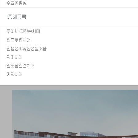
수료동영상
증례등록
루이체·파킨슨치매
전측두엽치매
진행성비유창성실어증
의미치매
알코올관련치매
기타치매