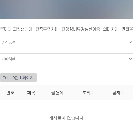
루이체·파킨슨치매
전측두엽치매
진행성비유창성실어증
의미치매
알코올
Total 0건
1 페이지
번호
제목
글쓴이
조회
날짜
게시물이 없습니다.