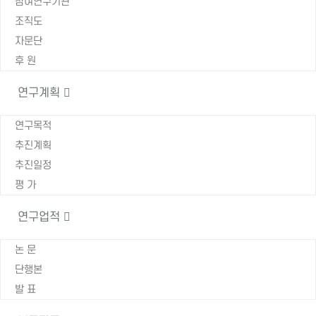
참여연구기관
조직도
자문단
후 원
연구계획
연구목적
추진계획
추진일정
평 가
연구업적
논 문
단행본
발 표