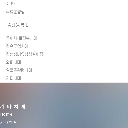
기 타
수료동영상
증례등록
루이체·파킨슨치매
전측두엽치매
진행성비유창성실어증
의미치매
알코올관련치매
기타치매
기타치매
Home
기타치매