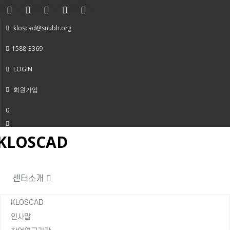
kloscad@snubh.org
1588-3369
LOGIN
회원가입
0
KLOSCAD
oggle
vigation
센터소개
KLOSCAD
인사말